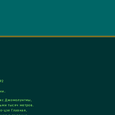
92
ии.
екс Джомолунгмы,
ьми тысяч метров.
о-цзе Главная,