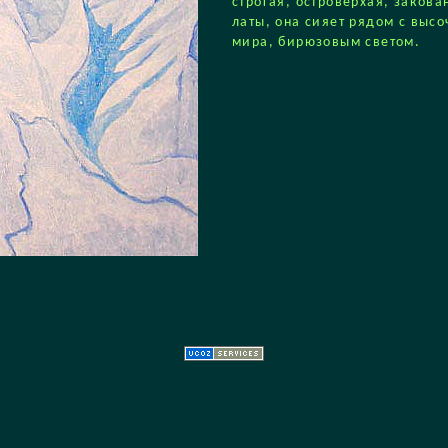
строгая, островерхая, закова
латы, она сияет рядом с вы
мира, бирюзовым светом.