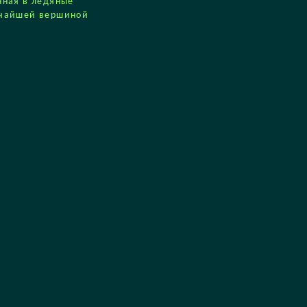
нная в ледяные
сочайшей вершиной