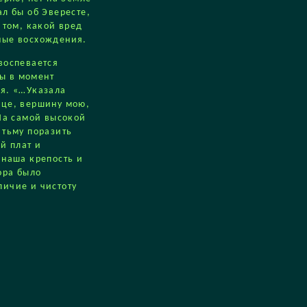
ал бы об Эвересте,
 том, какой вред
ные восхождения.
воспевается
ы в момент
ия. «…Указала
нце, вершину мою,
…На самой высокой
 тьму поразить
й плат и
 наша крепость и
ора было
личие и чистоту