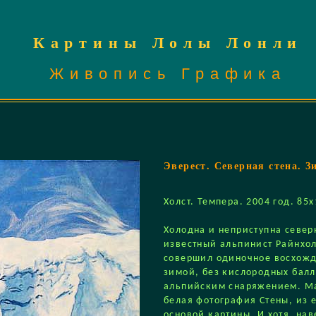
Картины Лолы Лонли
Живопись Графика
Эверест. Северная стена. З
Холст. Темпера. 2004 год. 85
Холодна и неприступна север
известный альпинист Райнхо
совершил одиночное восхожд
зимой, без кислородных балл
альпийским снаряжением. Ма
белая фотография Стены, из 
основой картины. И хотя, нав