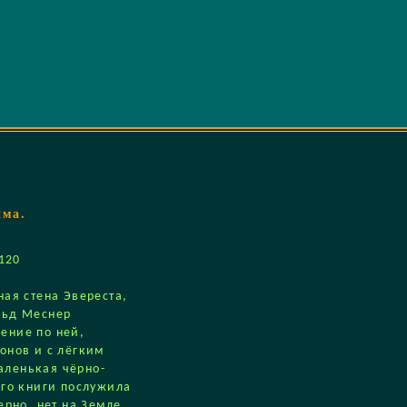
има.
х120
ная стена Эвереста,
льд Меснер
ение по ней,
онов и с лёгким
ленькая чёрно-
его книги послужила
ерно, нет на Земле