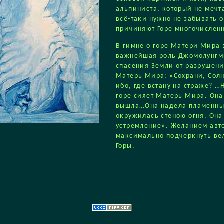
альпиниста, который не мечт
всё-таки нужно не забывать о
причиняют Горе многочислен
В гимне о горе Матери Мира 
важнейшая роль Джомолунгм
спасения Земли от разрушен
Матерь Мира: «Сохрани, Сол
ибо, где встану на страже? 
горе сияет Матерь Мира. Она
вышла…Она надела пламенны
окружилась стеною огня. Она
устремление». Желанием авт
максимально подчеркнуть ве
Горы.