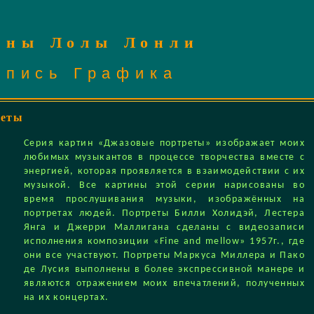
ины Лолы Лонли
опись
Графика
реты
Серия картин «Джазовые портреты» изображает моих
любимых музыкантов в процессе творчества вместе с
энергией, которая проявляется в взаимодействии с их
музыкой. Все картины этой серии нарисованы во
время прослушивания музыки, изображённых на
портретах людей. Портреты Билли Холидэй, Лестера
Янга и Джерри Маллигана сделаны с видеозаписи
исполнения композиции «Fine and mellow» 1957г., где
они все участвуют. Портреты Маркуса Миллера и Пако
де Лусия выполнены в более экспрессивной манере и
являются отражением моих впечатлений, полученных
на их концертах.