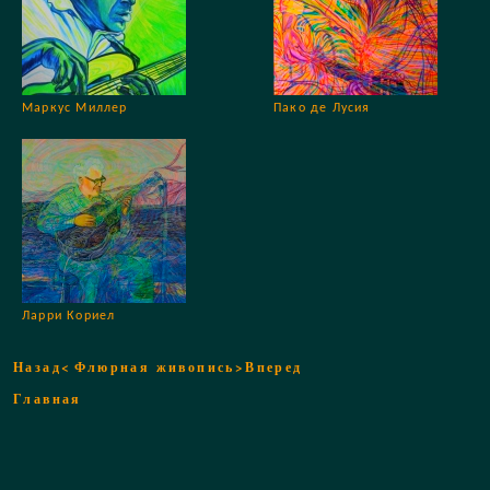
Маркус Миллер
Пако де Лусия
Ларри Кориел
Назад<
Флюрная живопись
>Вперед
Главная