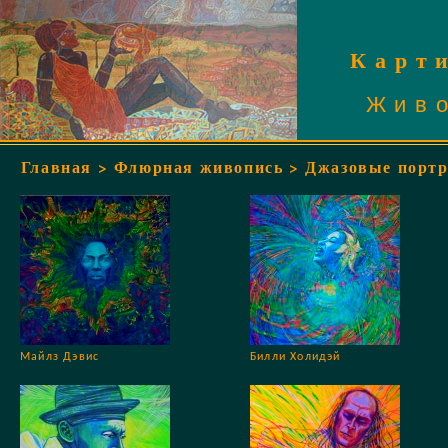
Карт
Жив
Главная
>
Флюрная живопись
> Джазовые порт
Майлз Дэвис
Билли Холидэй