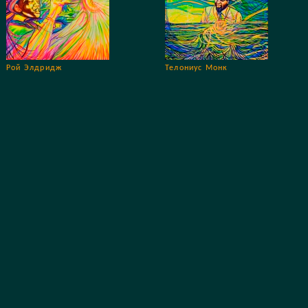
Рой Элдридж
Телониус Монк