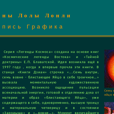
ины Лолы Лонли
опись
Графика
Серия «Легенды Космоса» создана на основе книг
«Космические легенды Востока» и «Тайной
доктрины» Е.П. Блаватской. Идея возникла ещё в
1997 году , когда я впервые прочла эти книги. В
станце «Книги Дзиан» строчка «...Семь внутри,
семь вовне - блистающее Яйцо в себе троичное…»
вызвала моментальную художественную
ассоциацию. Возникло ощущение пульсации
Семь 
всеначальной энергии, готовой к отделению духа от
яйцо 
материи и образ «блистающего Яйца», уже
содержащего в себе, одновременно, высшую троицу
и материальную четверицу и в состоянии
«Зародыша» и «…вовне…». Момент величайшего