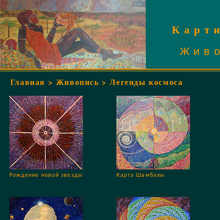
Карт
Жив
Главная
>
Живопись
> Легенды космоса
Рождение новой звезды
Карта Шамбалы