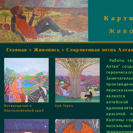
Карт
Жив
Главная
>
Живопись
> Сокровенная песнь Алта
Работы сер
Алтая" созд
героическо
Замечате
произвед
пересказан
является 
алтайской
Возвращение в
Бай Терек
вдохновлят
благословенный край
красотой п
Картины со
наскальн
традиционн