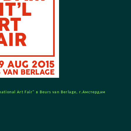
tional Art Fair" в Beurs van Berlage, г.Амстердам